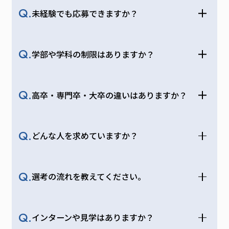
Q.
未経験でも応募できますか？
プロ
ジェ
Q.
学部や学科の制限はありますか？
クト
スト
ーリ
Q.
高卒・専門卒・大卒の違いはありますか？
ー
Q.
どんな人を求めていますか？
メンバー
インタビ
ュー
Q.
選考の流れを教えてください。
風早
一輝
（や
ね事
Q.
インターンや見学はありますか？
業