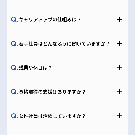
会社
概要
Q.
キャリアアップの仕組みは？
教
育・
Q.
若手社員はどんなふうに働いていますか？
研修 /
福利
厚生
Q.
残業や休日は？
よく
Q.
資格取得の支援はありますか？
ある
質問
Q.
女性社員は活躍していますか？
採用情報