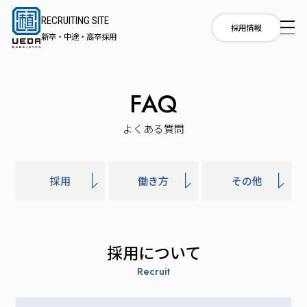
RECRUITING SITE
RECRUITING
採用情報
新卒・中途・高卒採用
SITE
新卒・中途・
高卒採用
FAQ
採用
よくある質問
メッ
セー
ジ
採用
働き方
その他
チャ
採用について
レン
ジス
Recruit
トー
リー