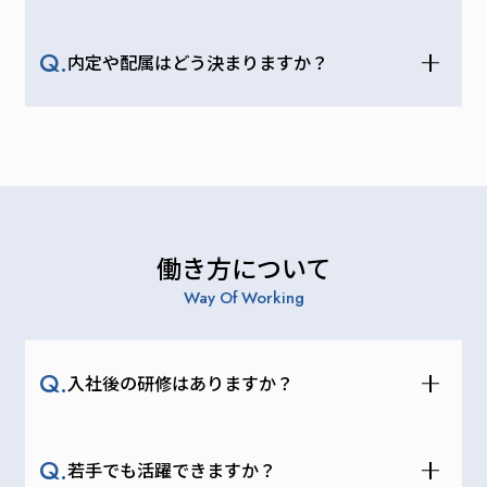
部）
皆木
彩衣
Q.
内定や配属はどう決まりますか？
里
（や
ね事
業
部）
梶
海斗
（そ
と事
働き方について
業
Way Of Working
部）
Q.
事業
入社後の研修はありますか？
内容
Q.
若手でも活躍できますか？