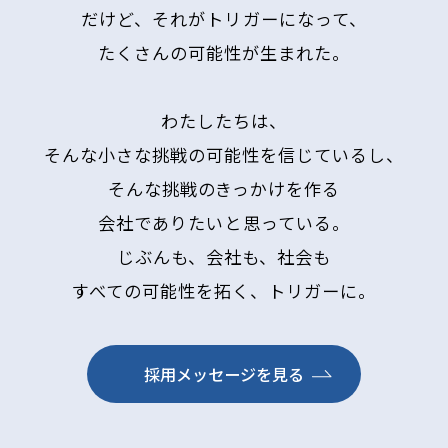
部）
だけど、それがトリガーになって、
皆木
彩衣
たくさんの可能性が生まれた。
里
（や
ね事
わたしたちは、
業
部）
そんな小さな挑戦の可能性を信じているし、
梶
そんな挑戦のきっかけを作る
海斗
（そ
会社でありたいと思っている。
と事
じぶんも、会社も、社会も
業
部）
すべての可能性を拓く、トリガーに。
事業
採用メッセージを見る
内容