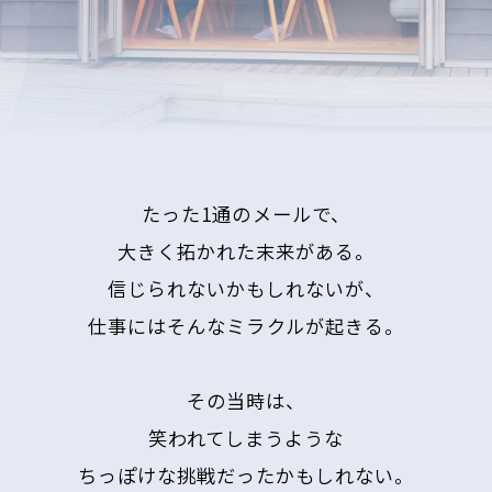
プロ
ジェ
クト
スト
ーリ
ー
たった1通のメールで、
大きく拓かれた末来がある。
信じられないかもしれないが、
メンバー
インタビ
仕事にはそんなミラクルが起きる。
ュー
風早
その当時は、
一輝
（や
笑われてしまうような
ね事
ちっぽけな挑戦だったかもしれない。
業