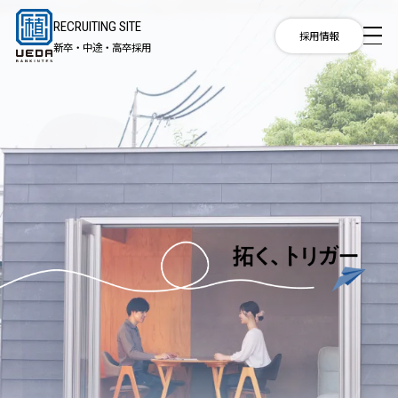
RECRUITING SITE
RECRUITING
採用情報
新卒・中途・高卒採用
SITE
新卒・中途・
高卒採用
採用
メッ
セー
ジ
チャ
レン
ジス
トー
リー