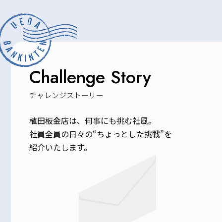
会社
概要
教
育・
Challenge Story
研修 /
福利
チャレンジストーリー
厚生
植田板金店は、何事にも挑む社風。
社員全員の日々の“ちょっとした挑戦”を
よく
紹介いたします。
ある
質問
採用情報